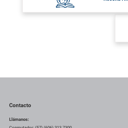
Pie de página con información de contacto, redes sociales y dat
Contacto
Llámanos:
Conmutador: (57) (606) 313 7300